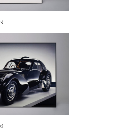
小）
大）