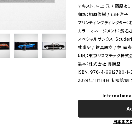
テキスト：村上 政 / 藤原よし
翻訳：相原俊樹 / 山田洋子
プリンティングディレクター：杉本 淳
カラーマネージメント：濱名さおり 
スペシャルサンクス：Scuderia 46
林尚史 / 祐真朋樹 / 林 幸泰
印刷：東京リスマチック株式
製本：株式会社 博勝堂
ISBN：978-4-9912780-1-
2024年11月14日 初版第1
Internationa
Ad
日本国内