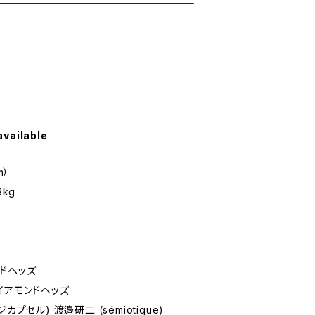
available
m）
3kg
ドヘッズ
イアモンドヘッズ
プセル) 渡邉研二 (sémiotique)